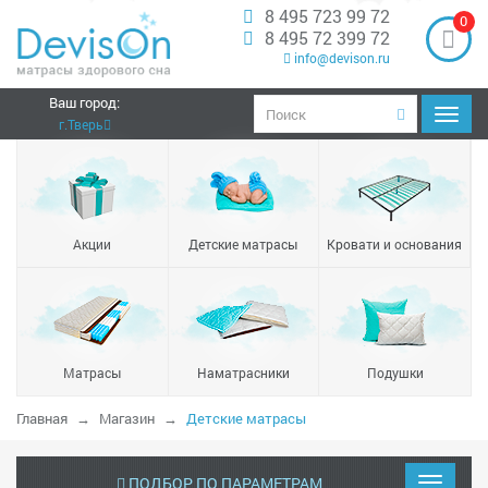
8 495 723 99 72
0
8 495 72 399 72
info@devison.ru
Ваш город:
Навиг
г.Тверь
Акции
Детские матрасы
Кровати и основания
Матрасы
Наматрасники
Подушки
Главная
Магазин
Детские матрасы
ПОДБОР ПО ПАРАМЕТРАМ