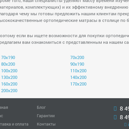
роме того, наши специалисты уделяют массу времени изуч
материалов, комплектующих) и их эффективному внедрению
лагодаря чему мы готовы предложить нашим клиентам прек
ысококачественные ортопедические матрасы в столице по 
оэтому если вы ищете возможности для покупки ортопедиче
редлагаем вам ознакомиться с представленным на нашем са
70х190
70х200
80х200
90х190
100х200
110х200
130х200
140х200
160х200
170х200
200х200
вная
Блог
8 4
ас
Гарантии
8 4
тавка и оплата
Контакты