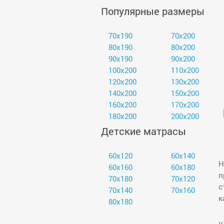
Популярные размеры
70х190
70х200
80х190
80х200
90х190
90х200
100х200
110х200
120х200
130х200
140х200
150х200
160х200
170х200
180х200
200х200
Детские матрасы
60х120
60х140
Н
60х160
60х180
п
70х180
70х120
с
70х140
70х160
к
80х180