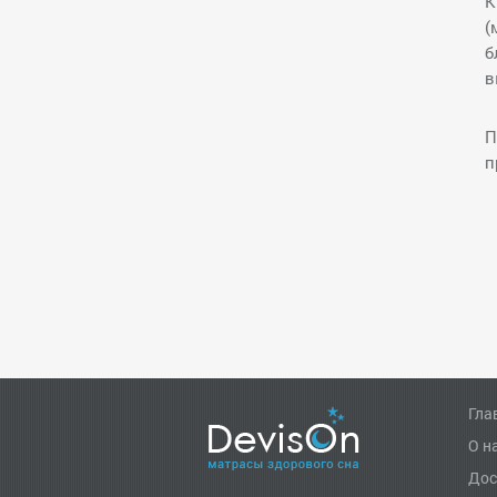
К
(
б
в
П
п
Гла
О н
Дос