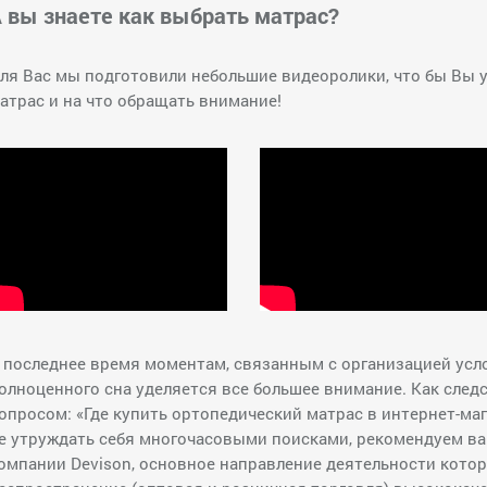
 вы знаете как выбрать матрас?
ля Вас мы подготовили небольшие видеоролики, что бы Вы 
атрас и на что обращать внимание!
 последнее время моментам, связанным с организацией усл
олноценного сна уделяется все большее внимание. Как след
опросом: «Где купить ортопедический матрас в интернет-ма
е утруждать себя многочасовыми поисками, рекомендуем ва
омпании Devison, основное направление деятельности кото