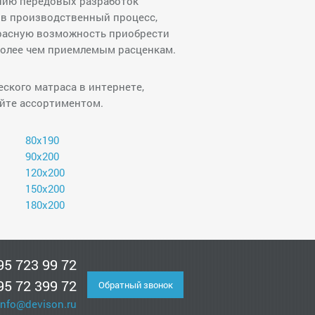
ению передовых разработок
 в производственный процесс,
расную возможность приобрести
более чем приемлемым расценкам.
ского матраса в интернете,
йте ассортиментом.
80х190
90х200
120х200
150х200
180х200
95 723 99 72
95 72 399 72
Обратный звонок
info@devison.ru