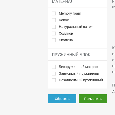
р
МАТЕРИАЛ
к
Memory foam
Кокос
Натуральный латекс
Холлкон
Экопена
К
п
ПРУЖИННЫЙ БЛОК
о
п
Беспружинный матрас
н
Зависимый пружинный
Независимый пружинный
П
д
Сбросить
Применить