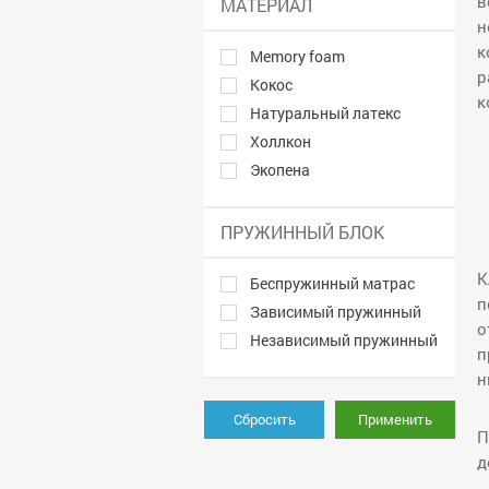
в
МАТЕРИАЛ
н
к
Memory foam
р
Кокос
к
Натуральный латекс
Холлкон
Экопена
ПРУЖИННЫЙ БЛОК
К
Беспружинный матрас
п
Зависимый пружинный
о
Независимый пружинный
п
н
Сбросить
Применить
П
д