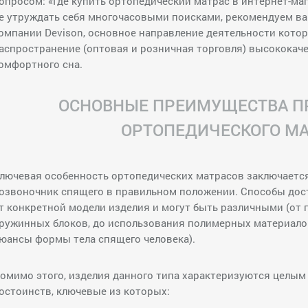
опросом: «Где купить ортопедический матрас в интернет-ма
е утруждать себя многочасовыми поисками, рекомендуем ва
омпании Devison, основное направление деятельности кото
аспространение (оптовая и розничная торговля) высококач
омфортного сна.
ОСНОВНЫЕ ПРЕИМУЩЕСТВА П
ОРТОПЕДИЧЕСКОГО МА
лючевая особенность ортопедических матрасов заключается
озвоночник спящего в правильном положении. Способы дос
т конкретной модели изделия и могут быть различными (от
ружинных блоков, до использования полимерных материалов
юансы формы тела спящего человека).
омимо этого, изделия данного типа характеризуются целым
остоинств, ключевые из которых: