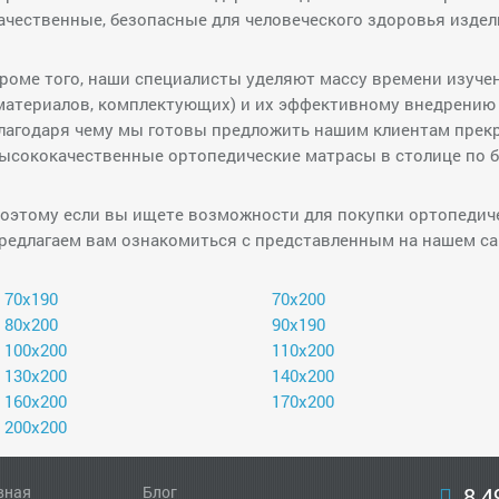
ачественные, безопасные для человеческого здоровья издел
роме того, наши специалисты уделяют массу времени изуч
материалов, комплектующих) и их эффективному внедрению
лагодаря чему мы готовы предложить нашим клиентам прек
ысококачественные ортопедические матрасы в столице по 
оэтому если вы ищете возможности для покупки ортопедиче
редлагаем вам ознакомиться с представленным на нашем са
70х190
70х200
80х200
90х190
100х200
110х200
130х200
140х200
160х200
170х200
200х200
вная
Блог
8 4