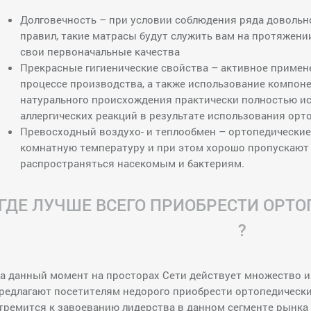
Долговечность – при условии соблюдения ряда доволь
правил, такие матрасы будут служить вам на протяжении
свои первоначальные качества
Прекрасные гигиенические свойства – активное примен
процессе производства, а также использование компон
натурального происхождения практически полностью ис
аллергических реакций в результате использования орт
Превосходный воздухо- и теплообмен – ортопедически
комнатную температуру и при этом хорошо пропускают 
распространяться насекомым и бактериям.
ГДЕ ЛУЧШЕ ВСЕГО ПРИОБРЕСТИ ОРТ
?
а данный момент на просторах Сети действует множество и
редлагают посетителям недорого приобрести ортопедическ
тремится к завоеванию лидерства в данном сегменте рынка