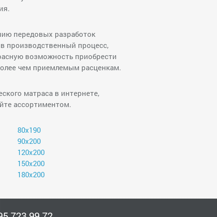
ия.
ению передовых разработок
 в производственный процесс,
расную возможность приобрести
более чем приемлемым расценкам.
ского матраса в интернете,
йте ассортиментом.
80х190
90х200
120х200
150х200
180х200
95 723 99 72